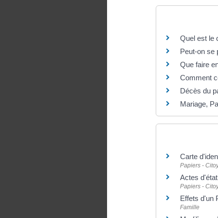
Questions ? R
Quel est le 
Peut-on se 
Que faire e
Comment con
Décès du pa
Mariage, Pac
Et aussi
Carte d'iden
Papiers - Cit
Actes d'état 
Papiers - Cit
Effets d'un
Famille