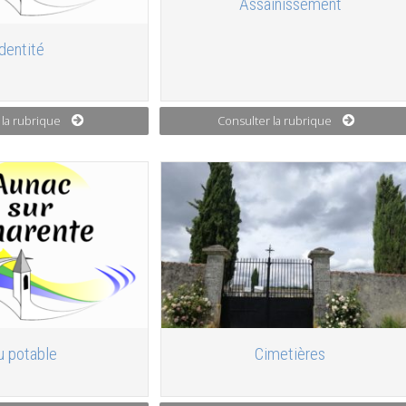
Assainissement
Identité
 la rubrique
Consulter la rubrique
u potable
Cimetières