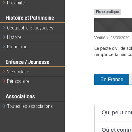
Proximité
Fiche pratique
Histoire et Patrimoine
Géographie et paysages
Histoire
Vérifié le 23/03/2020 -
Patrimoine
Le pacte civil de s
remplir certaines co
Enfance / Jeunesse
Vie scolaire
En France
Périscolaire
Associations
Toutes les associations
Qui peut co
Où et comme