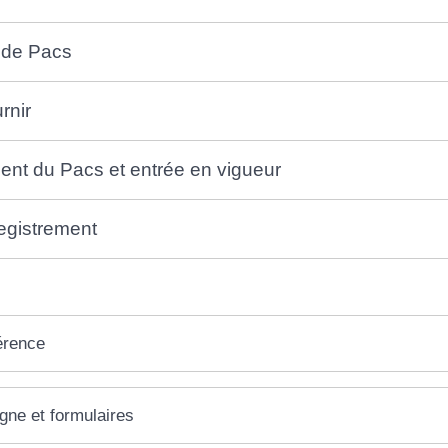
 de Pacs
rnir
ent du Pacs et entrée en vigueur
egistrement
érence
igne et formulaires