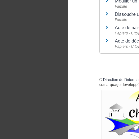
Modifier un
Famille
Dissoudre 
Famille
Acte de nai
Papiers - Cit
Acte de déc
Papiers - Cit
©
Direction de l'informa
comarquage developpé