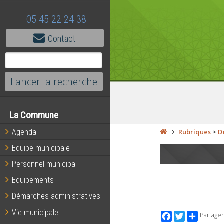
05 45 22 24 38
Contact
La Commune
Agenda
Rubriques
>
D
Equipe municipale
Personnel municipal
Equipements
Démarches administratives
Vie municipale
Facebook
Twitter
Partager