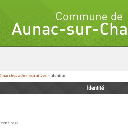
émarches administratives
>
Identité
Identité
 cette page