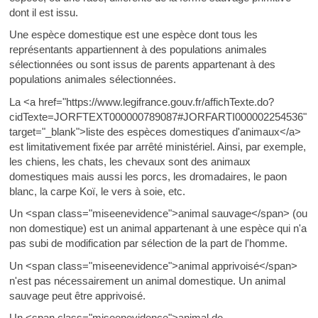
dont il est issu.
Une espèce domestique est une espèce dont tous les
représentants appartiennent à des populations animales
sélectionnées ou sont issus de parents appartenant à des
populations animales sélectionnées.
La <a href="https://www.legifrance.gouv.fr/affichTexte.do?
cidTexte=JORFTEXT000000789087#JORFARTI000002254536"
target="_blank">liste des espèces domestiques d'animaux</a>
est limitativement fixée par arrêté ministériel. Ainsi, par exemple,
les chiens, les chats, les chevaux sont des animaux
domestiques mais aussi les porcs, les dromadaires, le paon
blanc, la carpe Koï, le vers à soie, etc.
Un <span class="miseenevidence">animal sauvage</span> (ou
non domestique) est un animal appartenant à une espèce qui n'a
pas subi de modification par sélection de la part de l'homme.
Un <span class="miseenevidence">animal apprivoisé</span>
n'est pas nécessairement un animal domestique. Un animal
sauvage peut être apprivoisé.
Un <span class="miseenevidence">animal de