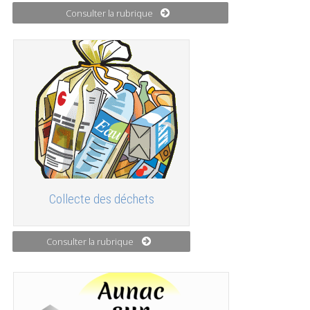
Consulter la rubrique
Collecte des déchets
Consulter la rubrique