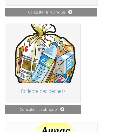
Consulter la rubrique
Collecte des déchets
Consulter la rubrique