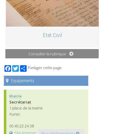
Etat Civil
Consulter la rubrique
Facebook
Twitter
Partager cette page
Equipements
Mairie
Secrétariat
1 place de la mairie
Aunac
05 45 22 24 38
Site Internet
Plus d'informations