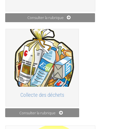
Consulter la rubrique
Collecte des déchets
Consulter la rubrique