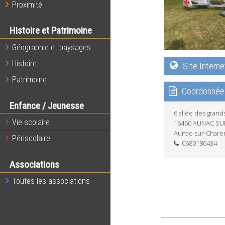
Proximité
Histoire et Patrimoine
Géographie et paysages
Histoire
Site Interne
Patrimoine
Coordonnée
Enfance / Jeunesse
6 allée des gran
Vie scolaire
16460 AUNAC SU
Aunac-sur-Chare
Périscolaire
0680186434
Associations
Toutes les associations