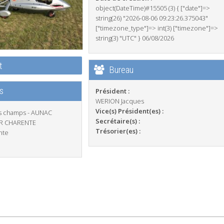
object(DateTime)#15505 (3) { ["date"]=>
string(26) "2026-08-06 09:23:26.375043"
["timezone_type"]=> int(3) ["timezone"]=>
string(3) "UTC" } 06/08/2026
t
Bureau
s
Président :
WERION Jacques
Vice(s) Président(es) :
ds champs - AUNAC
Secrétaire(s) :
R CHARENTE
Trésorier(es) :
nte