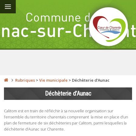
Rubriques
>
Vie municipale
>
Déchèterie d’Aunac
Déchèterie d’Aunac
Calitom est en train de réfléchir à sa nouvelle organisation sur
l’ensemble du territoire charentais comprenant la mise en place d’un
plan de fermeture de six déchèteries par Calitom, parmi lesquelles la
déchèterie d’Aunac sur Charente.