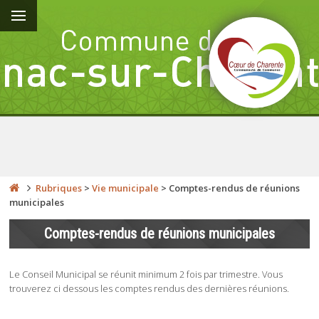
Rubriques
>
Vie municipale
>
Comptes-rendus de réunions
municipales
Comptes-rendus de réunions municipales
Le Conseil Municipal se réunit minimum 2 fois par trimestre. Vous
trouverez ci dessous les comptes rendus des dernières réunions.