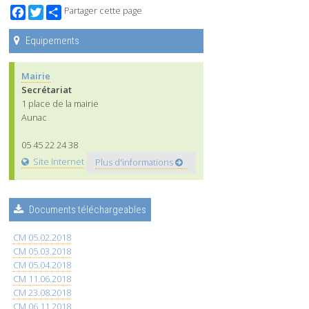
Facebook
Twitter
Partager cette page
Equipements
Mairie
Secrétariat
1 place de la mairie
Aunac
05 45 22 24 38
Site Internet
Plus d'informations
Documents téléchargeables
CM 05.02.2018
CM 05.03.2018
CM 05.04.2018
CM 11.06.2018
CM 23.08.2018
CM 06.11.2018