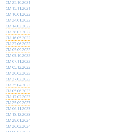
CM 25.10.2021
CM 15.11.2021
CM 10.01.2022
CM 24.01.2022
CM 14.02.2022
CM 28.03.2022
CM 16.05.2022
CM 27.06.2022
CM 05.09.2022
CM 03.10.2022
CM 07.11.2022
CM 05.12.2022
CM 20.02.2023
CM 27.03.2023
CM 25.04.2023
CM 05.06.2023
CM 17.07.2023
CM 25.09.2023
CM 06.11.2023
CM 18.12.2023
CM 29.01.2024
CM 26.02.2024