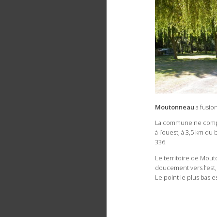
Moutonneau
a fusion
La commune ne comport
à l’ouest, à 3,5 km du
336.
Le territoire de Mout
doucement vers l’est,
Le point le plus bas e