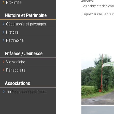
artisans.
Proximité
Les habitants des com
Cliquez sur le lien s
Histoire et Patrimoine
Géographie et paysages
Histoire
Patrimoine
Enfance / Jeunesse
Vie scolaire
Périscolaire
Associations
Toutes les associations