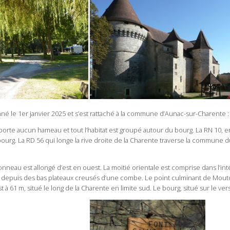
né le 1er janvier 2025 et s’est rattaché à la commune d’Aunac-sur-Charente :
e aucun hameau et tout l’habitat est groupé autour du bourg. La RN 10, ent
 bourg. La RD 56 qui longe la rive droite de la Charente traverse la commune d
onneau est allongé d’est en ouest. La moitié orientale est comprise dans l’in
 depuis des bas plateaux creusés d’une combe. Le point culminant de Moutonn
st à 61 m, situé le long de la Charente en limite sud. Le bourg, situé sur le v