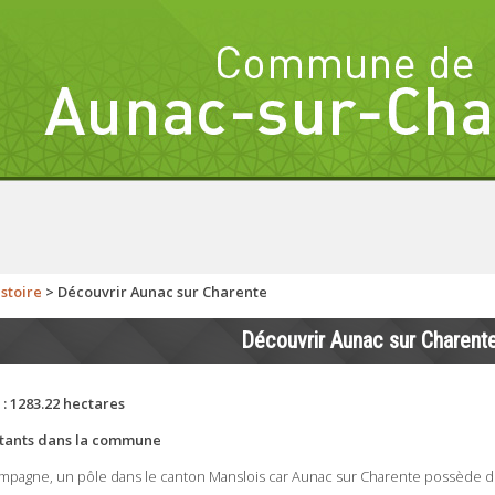
istoire
>
Découvrir Aunac sur Charente
Découvrir Aunac sur Charent
: 1283.22 hectares
itants dans la commune
a campagne, un pôle dans le canton Manslois car Aunac sur Charente possède