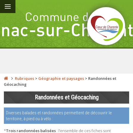
Rubriques
>
Géographie et paysages
>
Randonnées et
Géocaching
Randonnées et Géocaching
Diverses balades et randonnées permettent de découvrir le
territoire, à pied ou à vélo :
*
Trois randonnées balisées
: l’ensemble de ces fiches sont